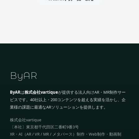
ByAR
ByAR
は
株式会社vartique
が提供する法人向けAR・MR制作サー
ビスです。40社以上・200コンテンツを超える実績を活かし、企
業様の課題に最適なARソリューションを提供します。
株式会社vartique
〔本社〕東京都千代田区二番町9番3号
XR・AI（AR / VR / MR / メタバース）制作・Web制作・動画制