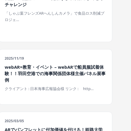
チャレンジ
「しゃぶ葉フレンズARへんしんカメラ」で食品ロス削減プ
ロジェ…
2025/11/19
webAR×教育・イベント – webARで船員服試着体
験！！羽田空港での海事関係団体様主催パネル展事
例
クライアント : 日本海事広報協会様 リンク : http…
2025/03/05
ARでパンフレットに付加価値を付ける！姫路大学