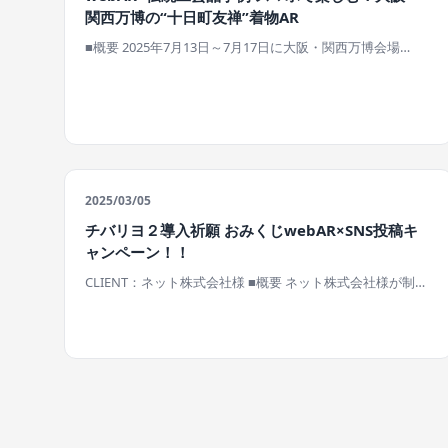
関西万博の“十日町友禅”着物AR
■概要 2025年7月13日～7月17日に大阪・関西万博会場…
2025/03/05
チバリヨ２導入祈願 おみくじwebAR×SNS投稿キ
ャンペーン！！
CLIENT：ネット株式会社様 ■概要 ネット株式会社様が制…