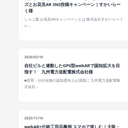
ズとお花見AR SNS投稿キャンペーン｜すかいらー
く様
しゃぶ葉 お花見ARキャンペーンとは 株式会社すかいらーく
レ…
2026/02/16
自社ビルと連動したGPS型webARで認知拡大を目
指す！ 九州電力送配電株式会社様
■背景：分社化後の認知度向上が課題に 九州電力送配電株
式会社…
2025/11/19
webAR×伝統工芸品事例 スマホで楽しむ！大阪・