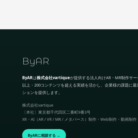
ByAR
ByAR
は
株式会社vartique
が提供する法人向けAR・MR制作サー
以上・200コンテンツを超える実績を活かし、企業様の課題に最
ションを提供します。
株式会社vartique
〔本社〕東京都千代田区二番町9番3号
XR・AI（AR / VR / MR / メタバース）制作・Web制作・動画
ByARに相談する →