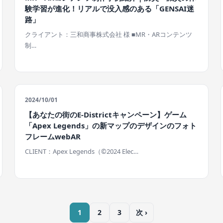
験学習が進化！リアルで没入感のある「GENSAI迷
路」
クライアント：三和商事株式会社 様 ■MR・ARコンテンツ
制…
2024/10/01
【あなたの街のE-Districtキャンペーン】ゲーム
「Apex Legends」の新マップのデザインのフォト
フレームwebAR
CLIENT：Apex Legends（©2024 Elec…
1
2
3
次 ›