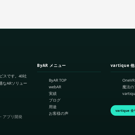
ByAR メニュー
vartique
ビスです。40社
ByAR TOP
One
適なARソリュー
webAR
魔法の
実績
vart
ブログ
用途
vartique
お客様の声
制作・アプリ開発