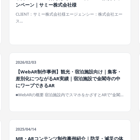
ンペーン｜サミー株式会社様
CLIENT：サミー株式会社様エージェンシー：株式会社エー
ス…
2026/02/03
【WebAR制作事例】観光・宿泊施設向け｜集客・
差別化につながるAR実績｜宿泊施設で金閣寺の中
にワープできるAR
■WebARの概要 宿泊施設内でスマホをかざすとARで“金閣…
2025/04/14
MR・ARコンテンツ制作事例紹介｜防災・減災の体