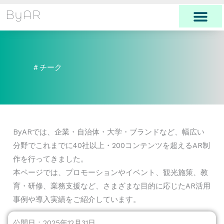
内
ByAR
容
を
ス
キ
＃チーク
ッ
プ
ByARでは、企業・自治体・大学・ブランドなど、幅広い
分野でこれまでに40社以上・200コンテンツを超えるAR制
作を行ってきました。
本ページでは、プロモーションやイベント、観光施策、教
育・研修、業務支援など、さまざまな目的に応じたAR活用
事例や導入実績をご紹介しています。
公開日：2025年12月31日