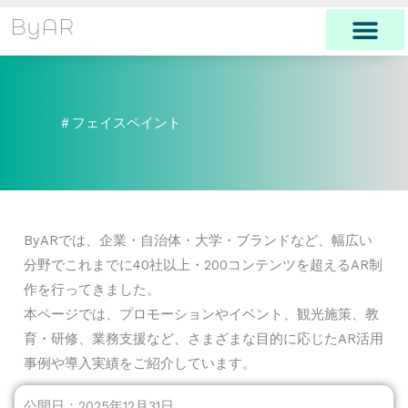
内
ByAR
容
を
ス
キ
＃フェイスペイント
ッ
プ
ByARでは、企業・自治体・大学・ブランドなど、幅広い
分野でこれまでに40社以上・200コンテンツを超えるAR制
作を行ってきました。
本ページでは、プロモーションやイベント、観光施策、教
育・研修、業務支援など、さまざまな目的に応じたAR活用
事例や導入実績をご紹介しています。
公開日：2025年12月31日