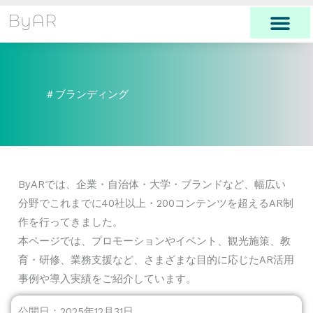
内
ByAR
容
を
ス
キ
＃ブランディング
ッ
プ
ByARでは、企業・自治体・大学・ブランドなど、幅広い
分野でこれまでに40社以上・200コンテンツを超えるAR制
作を行ってきました。
本ページでは、プロモーションやイベント、観光施策、教
育・研修、業務支援など、さまざまな目的に応じたAR活用
事例や導入実績をご紹介しています。
公開日：2025年12月31日