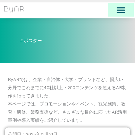
内
ByAR
容
を
ス
キ
＃ポスター
ッ
プ
ByARでは、企業・自治体・大学・ブランドなど、幅広い
分野でこれまでに40社以上・200コンテンツを超えるAR制
作を行ってきました。
本ページでは、プロモーションやイベント、観光施策、教
育・研修、業務支援など、さまざまな目的に応じたAR活用
事例や導入実績をご紹介しています。
公開日：2025年12月31日