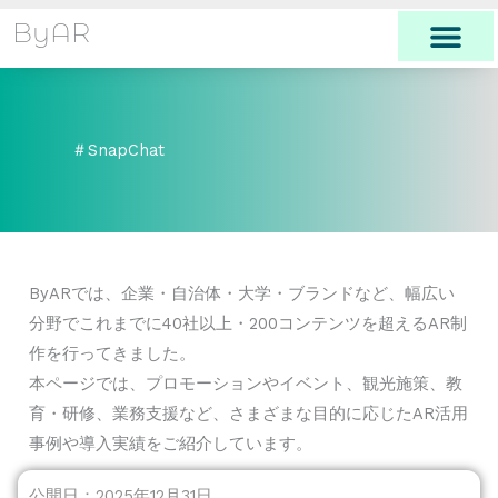
内
ByAR
容
を
ス
キ
＃SnapChat
ッ
プ
ByARでは、企業・自治体・大学・ブランドなど、幅広い
分野でこれまでに40社以上・200コンテンツを超えるAR制
作を行ってきました。
本ページでは、プロモーションやイベント、観光施策、教
育・研修、業務支援など、さまざまな目的に応じたAR活用
事例や導入実績をご紹介しています。
公開日：2025年12月31日